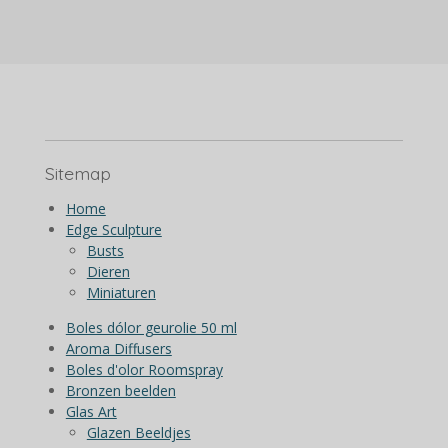
e
l
r
e
n
e
n
Sitemap
Home
Edge Sculpture
Busts
Dieren
Miniaturen
Boles dólor geurolie 50 ml
Aroma Diffusers
Boles d'olor Roomspray
Bronzen beelden
Glas Art
Glazen Beeldjes