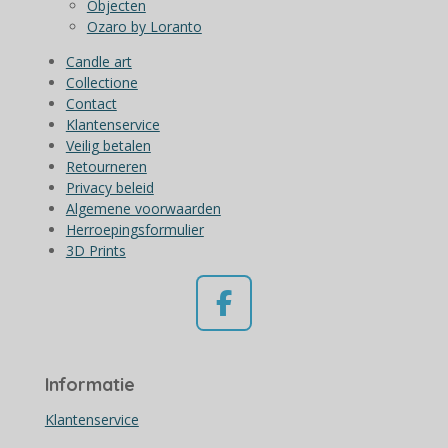
Objecten
Ozaro by Loranto
Candle art
Collectione
Contact
Klantenservice
Veilig betalen
Retourneren
Privacy beleid
Algemene voorwaarden
Herroepingsformulier
3D Prints
F
a
c
Informatie
e
b
Klantenservice