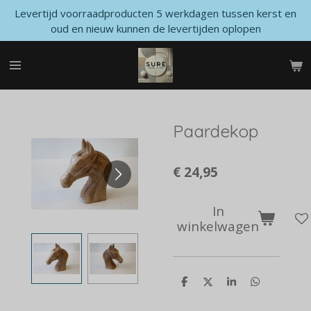
Levertijd voorraadproducten 5 werkdagen tussen kerst en
Ga
oud en nieuw kunnen de levertijden oplopen
direct
naar
de
hoofdinhoud
Paardekop
€ 24,95
In
winkelwagen
D
D
S
D
e
e
h
e
l
e
a
l