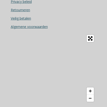
o
Privacy beleid
o
Retourneren
k
Veilig betalen
Algemene voorwaarden