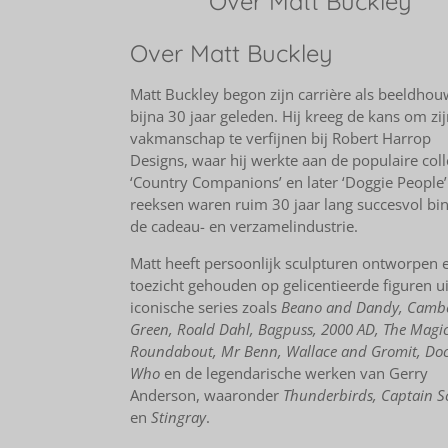
Over Matt Buckley
Over Matt Buckley
Matt Buckley begon zijn carrière als beeldhou
bijna 30 jaar geleden. Hij kreeg de kans om zij
vakmanschap te verfijnen bij Robert Harrop
Designs, waar hij werkte aan de populaire coll
‘Country Companions’ en later ‘Doggie People’
reeksen waren ruim 30 jaar lang succesvol bi
de cadeau- en verzamelindustrie.
Matt heeft persoonlijk sculpturen ontworpen 
toezicht gehouden op gelicentieerde figuren ui
iconische series zoals
Beano and Dandy, Camb
Green, Roald Dahl, Bagpuss, 2000 AD, The Magi
Roundabout, Mr Benn, Wallace and Gromit, Doc
Who
en de legendarische werken van Gerry
Anderson, waaronder
Thunderbirds, Captain Sc
en
Stingray
.