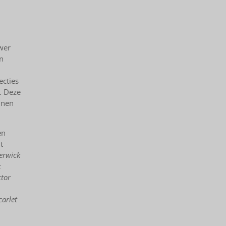
wer
n
ecties
. Deze
nnen
en
t
erwick
c
tor
arlet