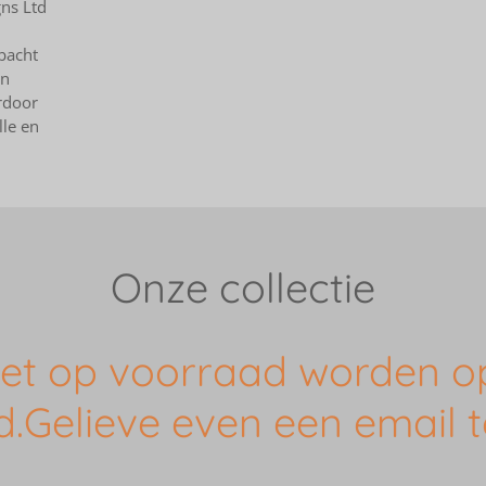
gns Ltd
bacht
jn
rdoor
lle en
Onze collectie
niet op voorraad worden op
d.Gelieve even een email t