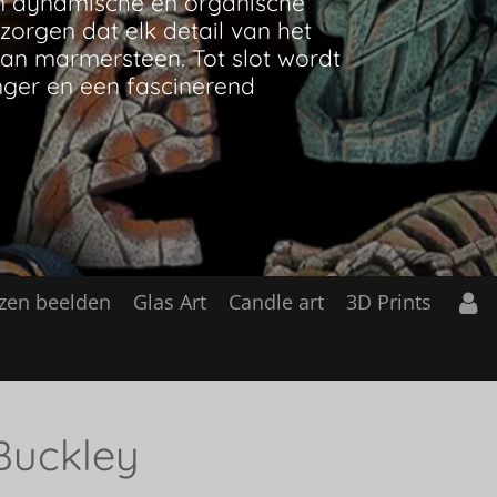
zen beelden
Glas Art
Candle art
3D Prints
Buckley