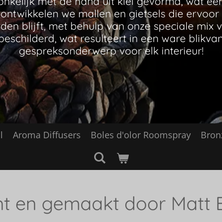
l
Aroma Diffusers
Boles d'olor Roomspray
Bron
t en gemaakt door Matt 