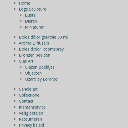
Home
Edge Sculpture
Busts
Dieren
Miniaturen
Boles dólor geurolie 50 ml
Aroma Diffusers
Boles d'olor Roomspray
Bronzen beelden
Glas Art
Glazen Beeldjes
Objecten
Ozaro by Loranto
Candle art
Collectione
Contact
Klantenservice
Veilig betalen
Retourneren
Privacy beleid