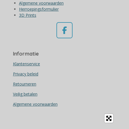
Algemene voorwaarden
Herroepingsformulier
3D Prints
F
a
c
Informatie
e
b
Klantenservice
o
Privacy beleid
o
Retourneren
k
Veilig betalen
Algemene voorwaarden