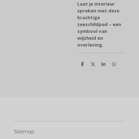
Laat je interieur
spreken met deze
krachtige
zeeschildpad – een
symbool van
wijsheid en
overleving.
D
D
S
D
e
e
h
e
l
e
a
l
e
l
r
e
n
e
n
Sitemap