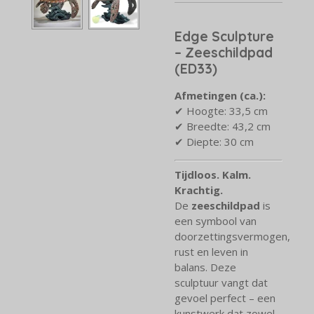
Edge Sculpture
– Zeeschildpad
(ED33)
Afmetingen (ca.):
✔ Hoogte: 33,5 cm
✔ Breedte: 43,2 cm
✔ Diepte: 30 cm
Tijdloos. Kalm.
Krachtig.
De
zeeschildpad
is
een symbool van
doorzettingsvermogen,
rust en leven in
balans. Deze
sculptuur vangt dat
gevoel perfect – een
kunstwerk dat zowel