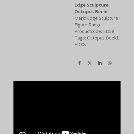
Edge Sculpture
Octopus Beeld
Merk: Edge Sculpture
Figure Range
Productcode: ED38
Tags: Octopus Beeld,
ED38
D
D
S
D
e
e
h
e
l
e
a
l
e
l
r
e
n
e
n