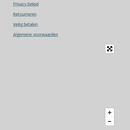
o
Privacy beleid
o
Retourneren
k
Veilig betalen
Algemene voorwaarden