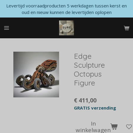
Levertijd voorraadproducten 5 werkdagen tussen kerst en
Ga
oud en nieuw kunnen de levertijden oplopen
direct
naar
de
hoofdinhoud
Edge
Sculpture
Octopus
Figure
€ 411,00
GRATIS verzending
In
winkelwagen