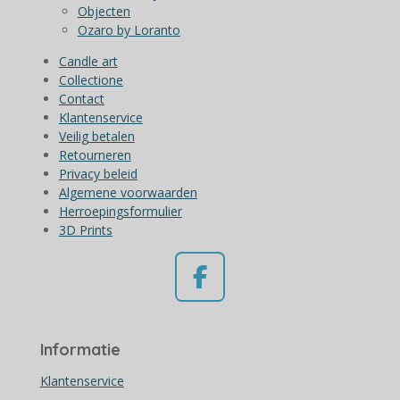
Objecten
Ozaro by Loranto
Candle art
Collectione
Contact
Klantenservice
Veilig betalen
Retourneren
Privacy beleid
Algemene voorwaarden
Herroepingsformulier
3D Prints
F
a
c
Informatie
e
b
Klantenservice