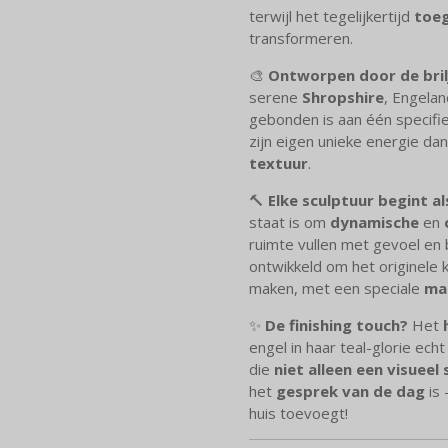
terwijl het tegelijkertijd
toeg
transformeren.
🎨
Ontworpen door de bril
serene
Shropshire
, Engelan
gebonden is aan één specifi
zijn eigen unieke energie da
textuur
.
🔨
Elke sculptuur begint a
staat is om
dynamische
en
ruimte vullen met gevoel en
ontwikkeld om het originele k
maken, met een speciale
ma
✨
De finishing touch?
Het
engel in haar teal-glorie ech
die
niet alleen een visuee
het
gesprek van de dag
is 
huis toevoegt!