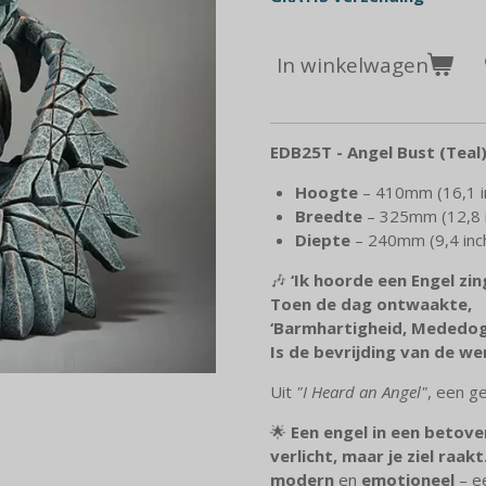
In winkelwagen
EDB25T - Angel Bust (Teal
Hoogte
– 410mm (16,1 i
Breedte
– 325mm (12,8 i
Diepte
– 240mm (9,4 inc
🎶
‘Ik hoorde een Engel zi
Toen de dag ontwaakte,
‘Barmhartigheid, Mededog
Is de bevrijding van de wer
Uit
"I Heard an Angel"
, een g
🌟
Een engel in een betover
verlicht, maar je ziel raakt
modern
en
emotioneel
– e