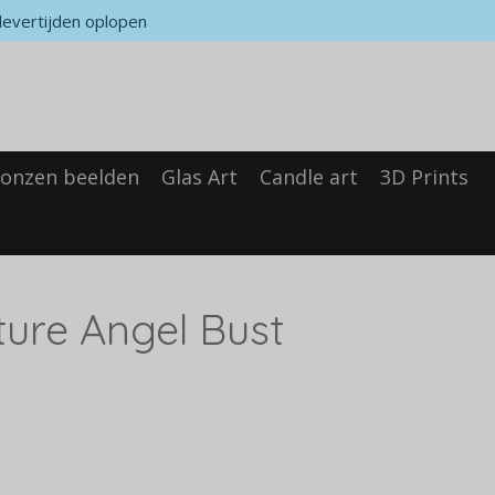
levertijden oplopen
onzen beelden
Glas Art
Candle art
3D Prints
ture Angel Bust