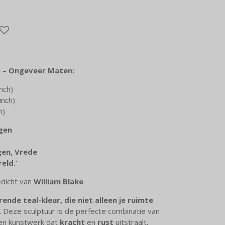
) – Ongeveer Maten:
nch)
nch)
h)
ngen
en, Vrede
eld.’
edicht van
William Blake
ende teal-kleur, die niet alleen je ruimte
.
Deze sculptuur is de perfecte combinatie van
en kunstwerk dat
kracht
en
rust
uitstraalt,