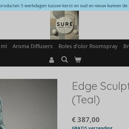
producten 5 werkdagen tussen kerst en oud en nieuw kunnen de 
 ml
Aroma Diffusers
Boles d'olor Roomspray
Br
Edge Sculp
(Teal)
€ 387,00
GRATIS verzending