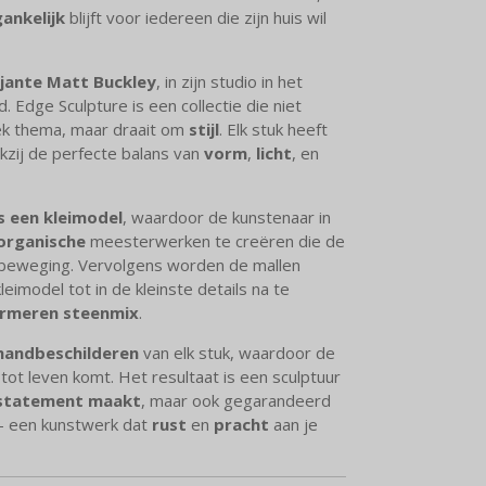
ankelijk
blijft voor iedereen die zijn huis wil
jante Matt Buckley
, in zijn studio in het
d. Edge Sculpture is een collectie die niet
ek thema, maar draait om
stijl
. Elk stuk heeft
nkzij de perfecte balans van
vorm
,
licht
, en
ls een kleimodel
, waardoor de kunstenaar in
organische
meesterwerken te creëren die de
 beweging. Vervolgens worden de mallen
leimodel tot in de kleinste details na te
rmeren steenmix
.
handbeschilderen
van elk stuk, waardoor de
t tot leven komt. Het resultaat is een sculptuur
l statement maakt
, maar ook gegarandeerd
– een kunstwerk dat
rust
en
pracht
aan je