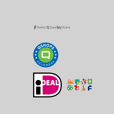
Delen
Deel
Share