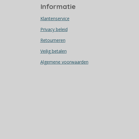
c
Informatie
e
b
Klantenservice
o
Privacy beleid
o
Retourneren
k
Veilig betalen
Algemene voorwaarden