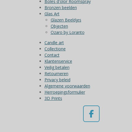
Boles d'olor Roomspray
Bronzen beelden
Glas Art
Glazen Beeldjes
Objecten
Ozaro by Loranto
Candle art
Collectione
Contact
Klantenservice
Veilig betalen
Retourneren
Privacy beleid
Algemene voorwaarden
Herroepingsformulier
3D Prints
F
a