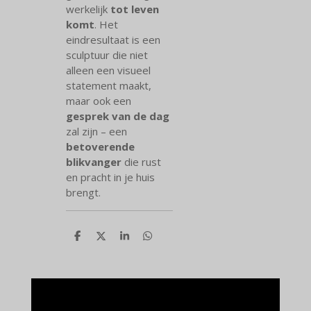
werkelijk
tot leven
komt
. Het
eindresultaat is een
sculptuur die niet
alleen een visueel
statement maakt,
maar ook een
gesprek van de dag
zal zijn – een
betoverende
blikvanger
die rust
en pracht in je huis
brengt.
D
D
S
D
e
e
h
e
l
e
a
l
e
l
r
e
n
e
n