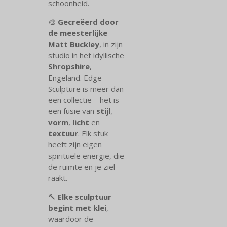
schoonheid.
🎨
Gecreëerd door
de meesterlijke
Matt Buckley
, in zijn
studio in het idyllische
Shropshire
,
Engeland. Edge
Sculpture is meer dan
een collectie – het is
een fusie van
stijl
,
vorm
,
licht
en
textuur
. Elk stuk
heeft zijn eigen
spirituele energie, die
de ruimte en je ziel
raakt.
🔨
Elke sculptuur
begint met klei
,
waardoor de