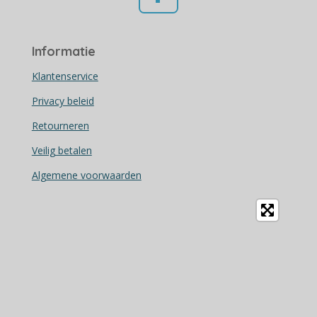
F
a
c
Informatie
e
b
Klantenservice
o
Privacy beleid
o
Retourneren
k
Veilig betalen
Algemene voorwaarden