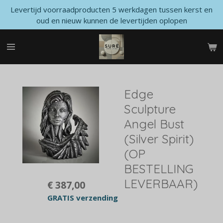
Levertijd voorraadproducten 5 werkdagen tussen kerst en
Ga
oud en nieuw kunnen de levertijden oplopen
direct
naar
de
hoofdinhoud
Edge
Sculpture
Angel Bust
(Silver Spirit)
(OP
BESTELLING
LEVERBAAR)
€ 387,00
GRATIS verzending