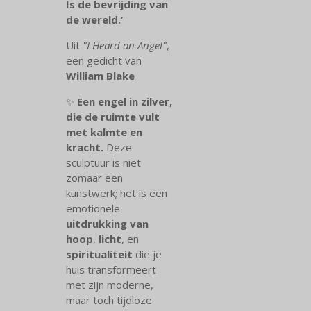
Is de bevrijding van
de wereld.’
Uit
"I Heard an Angel"
,
een gedicht van
William Blake
✨
Een engel in zilver,
die de ruimte vult
met kalmte en
kracht.
Deze
sculptuur is niet
zomaar een
kunstwerk; het is een
emotionele
uitdrukking van
hoop
,
licht
, en
spiritualiteit
die je
huis transformeert
met zijn moderne,
maar toch tijdloze