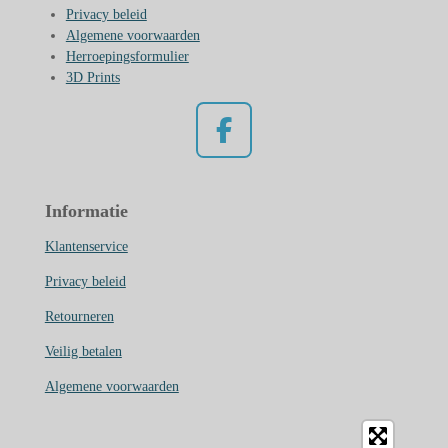
Privacy beleid
Algemene voorwaarden
Herroepingsformulier
3D Prints
F
a
c
Informatie
e
b
Klantenservice
o
Privacy beleid
o
Retourneren
k
Veilig betalen
Algemene voorwaarden