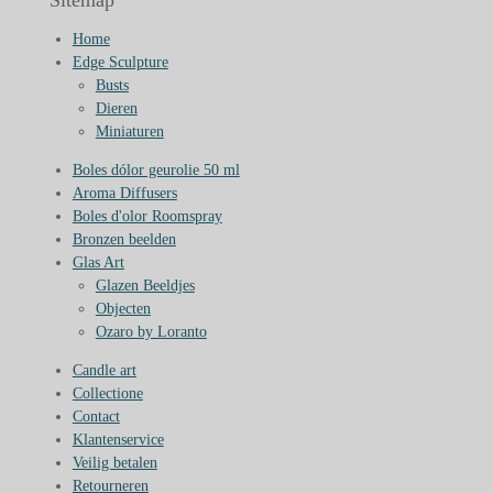
Home
Edge Sculpture
Busts
Dieren
Miniaturen
Boles dólor geurolie 50 ml
Aroma Diffusers
Boles d'olor Roomspray
Bronzen beelden
Glas Art
Glazen Beeldjes
Objecten
Ozaro by Loranto
Candle art
Collectione
Contact
Klantenservice
Veilig betalen
Retourneren