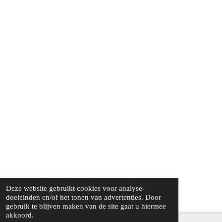
Deze website gebruikt cookies voor analyse-
doeleinden en/of het tonen van advertenties. Door
gebruik te blijven maken van de site gaat u hiermee
akkoord.