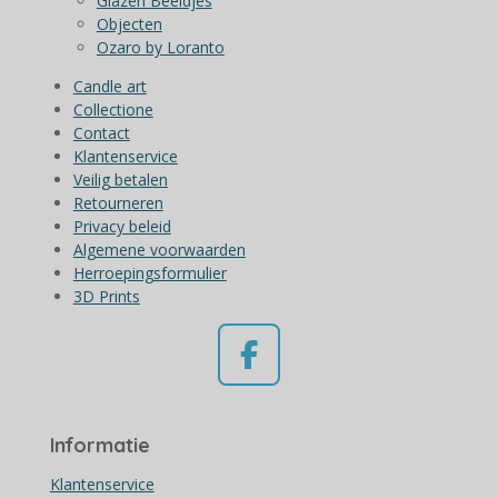
Glazen Beeldjes
Objecten
Ozaro by Loranto
Candle art
Collectione
Contact
Klantenservice
Veilig betalen
Retourneren
Privacy beleid
Algemene voorwaarden
Herroepingsformulier
3D Prints
F
a
c
Informatie
e
b
Klantenservice