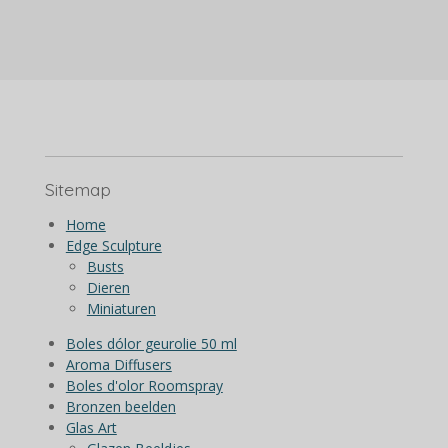
l
e
a
l
e
l
r
e
n
e
n
Sitemap
Home
Edge Sculpture
Busts
Dieren
Miniaturen
Boles dólor geurolie 50 ml
Aroma Diffusers
Boles d'olor Roomspray
Bronzen beelden
Glas Art