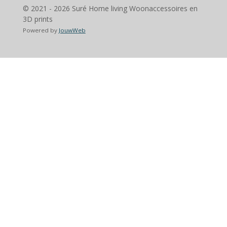
© 2021 - 2026 Suré Home living Woonaccessoires en
3D prints
Powered by
JouwWeb