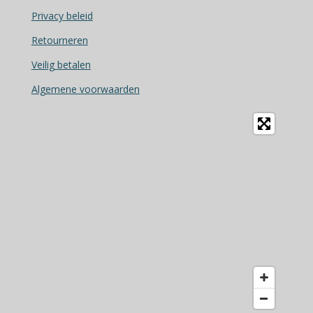
o
Privacy beleid
o
Retourneren
k
Veilig betalen
Algemene voorwaarden