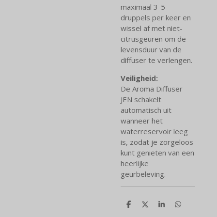
maximaal 3-5
druppels per keer en
wissel af met niet-
citrusgeuren om de
levensduur van de
diffuser te verlengen.
Veiligheid:
De Aroma Diffuser
JEN schakelt
automatisch uit
wanneer het
waterreservoir leeg
is, zodat je zorgeloos
kunt genieten van een
heerlijke
geurbeleving.
D
D
S
D
e
e
h
e