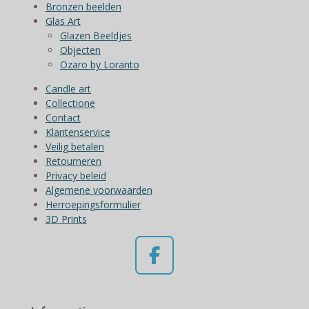
Bronzen beelden
Glas Art
Glazen Beeldjes
Objecten
Ozaro by Loranto
Candle art
Collectione
Contact
Klantenservice
Veilig betalen
Retourneren
Privacy beleid
Algemene voorwaarden
Herroepingsformulier
3D Prints
F
a
c