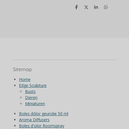
D
D
S
D
e
e
h
e
l
e
a
l
e
l
r
e
n
e
n
Sitemap
Home
Edge Sculpture
Busts
Dieren
Miniaturen
Boles dólor geurolie 50 ml
Aroma Diffusers
Boles d'olor Roomspray