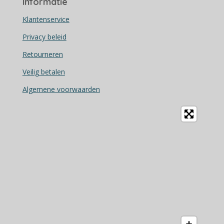
Informatie
e
b
Klantenservice
o
Privacy beleid
o
Retourneren
k
Veilig betalen
Algemene voorwaarden