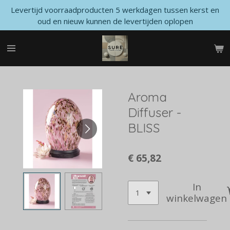
Levertijd voorraadproducten 5 werkdagen tussen kerst en
Ga
oud en nieuw kunnen de levertijden oplopen
direct
naar
de
hoofdinhoud
Aroma
Diffuser -
BLISS
€ 65,82
In
winkelwagen