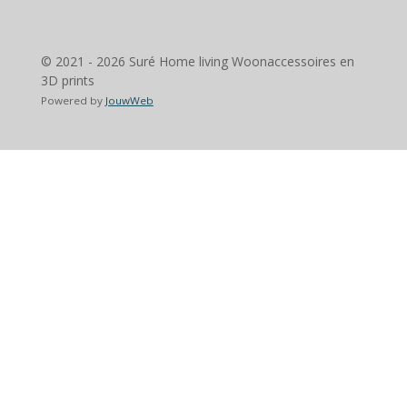
© 2021 - 2026 Suré Home living Woonaccessoires en
3D prints
Powered by
JouwWeb