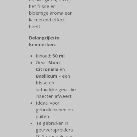
het frisse en
bloemige aroma een
kalmerend effect
heeft.
Belangrijkste
kenmerken:
Inhoud:
50 ml
Geur:
Munt
,
Citronella
en
Basilicum
– een
frisse en
natuurlijke geur die
insecten afweert
Ideaal voor
gebruik binnen en
buiten
Te gebruiken in
geurverspreiders
(3-5 druppels per