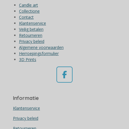
Candle art
Collectione
Contact
Klantenservice
Veilig betalen
Retourneren
Privacy beleid
Algemene voorwaarden
Herroepingsformulier
3D Prints
F
a
c
Informatie
e
b
Klantenservice
o
Privacy beleid
o
Retourneren