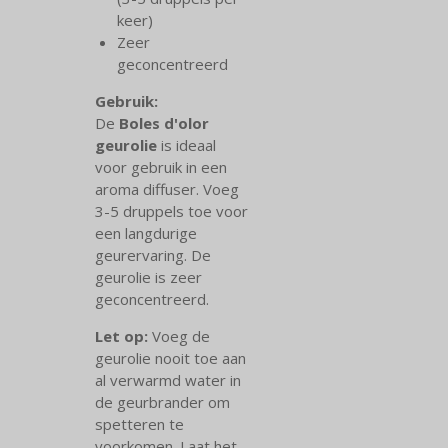
keer)
Zeer
geconcentreerd
Gebruik:
De
Boles d'olor
geurolie
is ideaal
voor gebruik in een
aroma diffuser. Voeg
3-5 druppels toe voor
een langdurige
geurervaring. De
geurolie is zeer
geconcentreerd.
Let op:
Voeg de
geurolie nooit toe aan
al verwarmd water in
de geurbrander om
spetteren te
voorkomen. Laat het