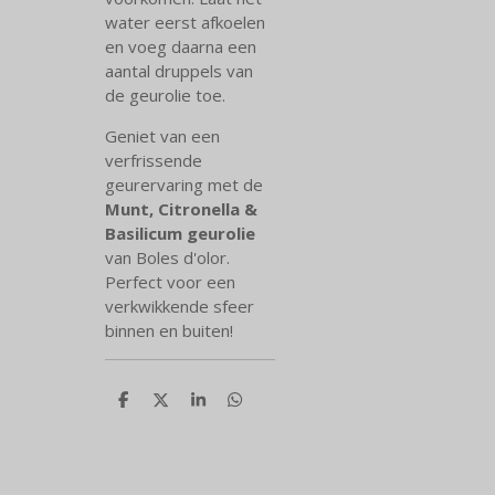
water eerst afkoelen
en voeg daarna een
aantal druppels van
de geurolie toe.
Geniet van een
verfrissende
geurervaring met de
Munt, Citronella &
Basilicum geurolie
van Boles d'olor.
Perfect voor een
verkwikkende sfeer
binnen en buiten!
D
D
S
D
e
e
h
e
l
e
a
l
e
l
r
e
n
e
n