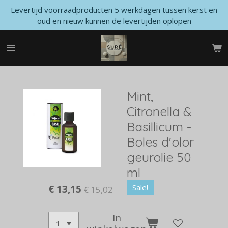
Levertijd voorraadproducten 5 werkdagen tussen kerst en
Ga
oud en nieuw kunnen de levertijden oplopen
direct
naar
de
hoofdinhoud
Mint,
Citronella &
Basillicum -
Boles d'olor
geurolie 50
ml
Sale!
€ 13,15
€ 15,02
In