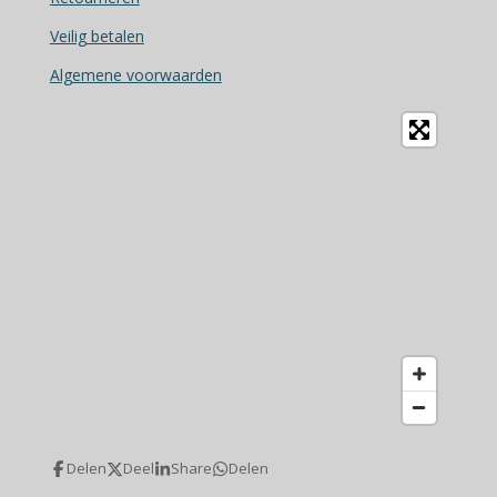
k
Veilig betalen
Algemene voorwaarden
Delen
Deel
Share
Delen