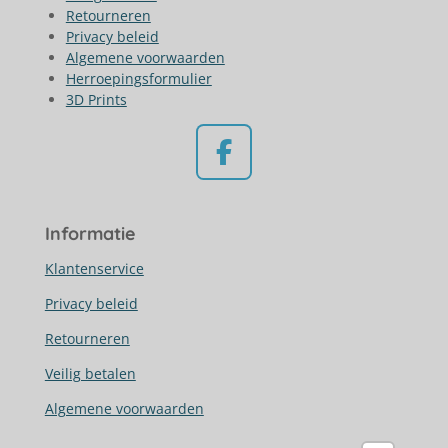
Retourneren
Privacy beleid
Algemene voorwaarden
Herroepingsformulier
3D Prints
F
a
c
Informatie
e
b
Klantenservice
o
Privacy beleid
o
Retourneren
k
Veilig betalen
Algemene voorwaarden