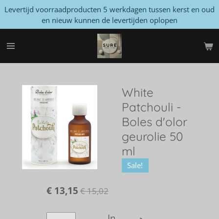
Levertijd voorraadproducten 5 werkdagen tussen kerst en oud
Ga
en nieuw kunnen de levertijden oplopen
direct
naar
de
hoofdinhoud
White
Patchouli -
Boles d'olor
geurolie 50
ml
Sale!
€ 13,15
€ 15,02
In