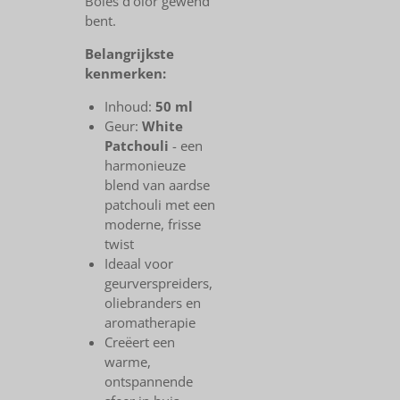
Boles d'olor gewend
bent.
Belangrijkste
kenmerken:
Inhoud:
50 ml
Geur:
White
Patchouli
- een
harmonieuze
blend van aardse
patchouli met een
moderne, frisse
twist
Ideaal voor
geurverspreiders,
oliebranders en
aromatherapie
Creëert een
warme,
ontspannende