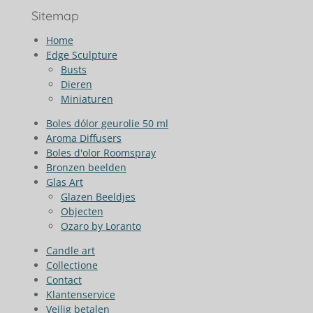
Sitemap
Home
Edge Sculpture
Busts
Dieren
Miniaturen
Boles dólor geurolie 50 ml
Aroma Diffusers
Boles d'olor Roomspray
Bronzen beelden
Glas Art
Glazen Beeldjes
Objecten
Ozaro by Loranto
Candle art
Collectione
Contact
Klantenservice
Veilig betalen