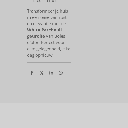
sfeer in huis
Transformeer je huis
in een oase van rust
en elegantie met de
White Patchouli
geurolie
van Boles
d'olor. Perfect voor
elke gelegenheid, elke
dag opnieuw.
D
D
S
D
e
e
h
e
l
e
a
l
e
l
r
e
n
e
n