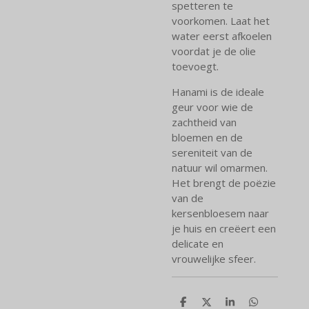
spetteren te
voorkomen. Laat het
water eerst afkoelen
voordat je de olie
toevoegt.
Hanami is de ideale
geur voor wie de
zachtheid van
bloemen en de
sereniteit van de
natuur wil omarmen.
Het brengt de poëzie
van de
kersenbloesem naar
je huis en creëert een
delicate en
vrouwelijke sfeer.
D
D
S
D