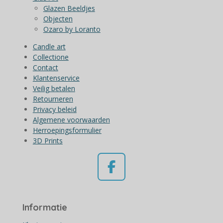
Glazen Beeldjes
Objecten
Ozaro by Loranto
Candle art
Collectione
Contact
Klantenservice
Veilig betalen
Retourneren
Privacy beleid
Algemene voorwaarden
Herroepingsformulier
3D Prints
F
a
c
Informatie
e