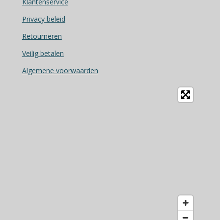
b
Klantenservice
o
Privacy beleid
o
Retourneren
k
Veilig betalen
Algemene voorwaarden