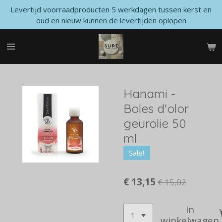
Levertijd voorraadproducten 5 werkdagen tussen kerst en
Ga
oud en nieuw kunnen de levertijden oplopen
direct
naar
de
hoofdinhoud
Hanami -
Boles d'olor
geurolie 50
ml
Sale!
€ 13,15
€ 15,02
In
winkelwagen