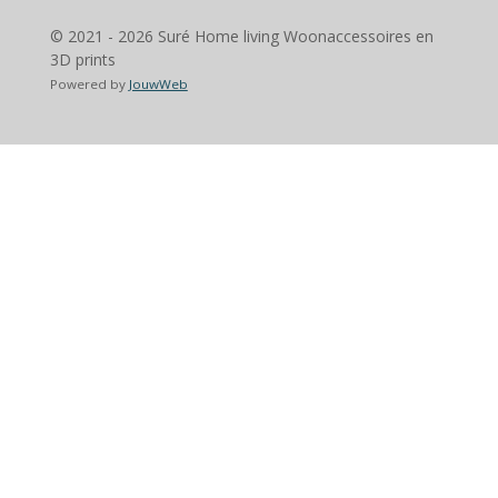
© 2021 - 2026 Suré Home living Woonaccessoires en
3D prints
Powered by
JouwWeb