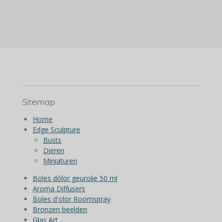
e
e
h
e
l
e
a
l
e
l
r
e
n
e
n
Sitemap
Home
Edge Sculpture
Busts
Dieren
Miniaturen
Boles dólor geurolie 50 ml
Aroma Diffusers
Boles d'olor Roomspray
Bronzen beelden
Glas Art