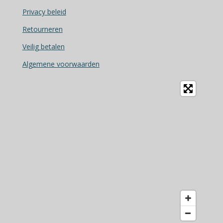
o
Privacy beleid
o
Retourneren
k
Veilig betalen
Algemene voorwaarden