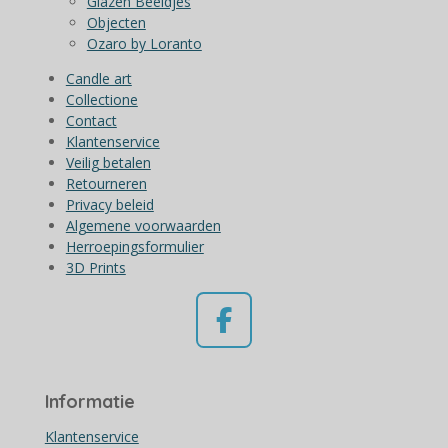
Glazen Beeldjes
Objecten
Ozaro by Loranto
Candle art
Collectione
Contact
Klantenservice
Veilig betalen
Retourneren
Privacy beleid
Algemene voorwaarden
Herroepingsformulier
3D Prints
F
a
c
Informatie
e
b
Klantenservice