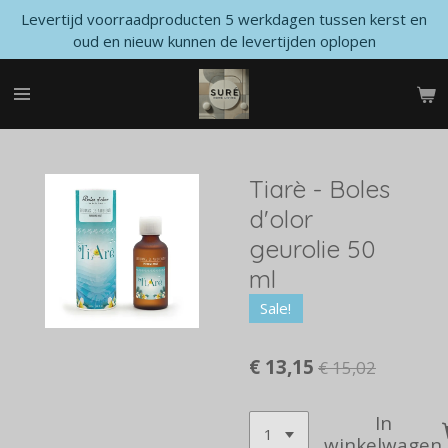
Levertijd voorraadproducten 5 werkdagen tussen kerst en
Ga
oud en nieuw kunnen de levertijden oplopen
direct
naar
de
hoofdinhoud
Tiarè - Boles
d'olor
geurolie 50
ml
Sale!
€ 13,15
€ 15,02
In
winkelwagen