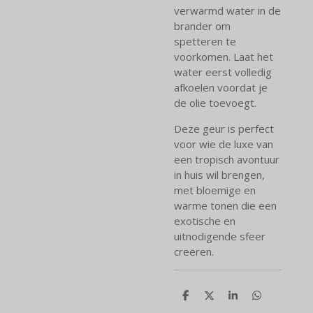
verwarmd water in de
brander om
spetteren te
voorkomen. Laat het
water eerst volledig
afkoelen voordat je
de olie toevoegt.
Deze geur is perfect
voor wie de luxe van
een tropisch avontuur
in huis wil brengen,
met bloemige en
warme tonen die een
exotische en
uitnodigende sfeer
creëren.
D
D
S
D
e
e
h
e