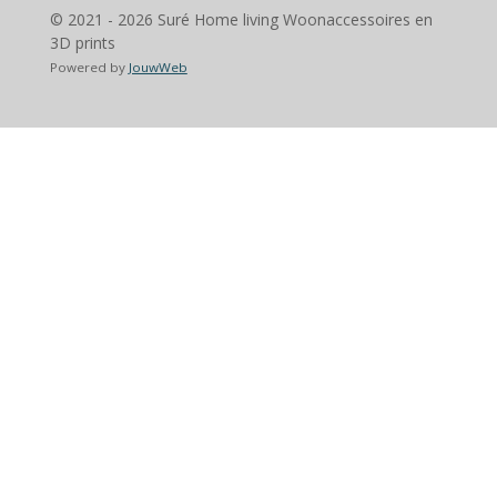
© 2021 - 2026 Suré Home living Woonaccessoires en
3D prints
Powered by
JouwWeb