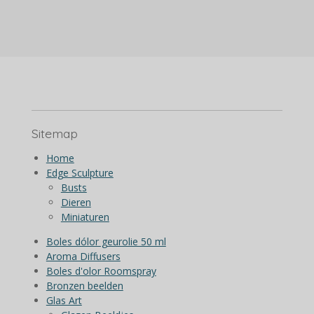
l
e
a
l
e
l
r
e
n
e
n
Sitemap
Home
Edge Sculpture
Busts
Dieren
Miniaturen
Boles dólor geurolie 50 ml
Aroma Diffusers
Boles d'olor Roomspray
Bronzen beelden
Glas Art