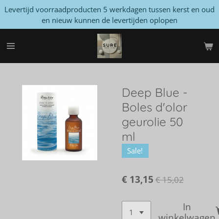
Levertijd voorraadproducten 5 werkdagen tussen kerst en oud
Ga
en nieuw kunnen de levertijden oplopen
direct
naar
de
hoofdinhoud
Deep Blue -
Boles d'olor
geurolie 50
ml
Sale!
€ 13,15
€ 15,02
In
winkelwagen