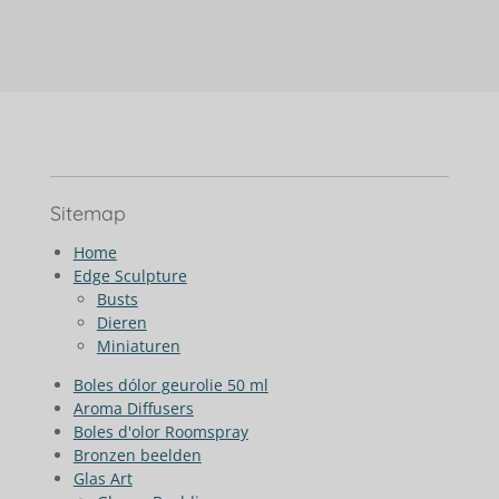
l
e
a
l
e
l
r
e
n
e
n
Sitemap
Home
Edge Sculpture
Busts
Dieren
Miniaturen
Boles dólor geurolie 50 ml
Aroma Diffusers
Boles d'olor Roomspray
Bronzen beelden
Glas Art