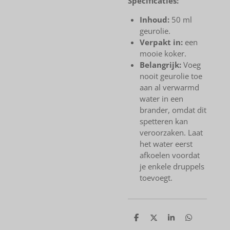
Specificaties:
Inhoud:
50 ml
geurolie.
Verpakt in:
een
mooie koker.
Belangrijk:
Voeg
nooit geurolie toe
aan al verwarmd
water in een
brander, omdat dit
spetteren kan
veroorzaken. Laat
het water eerst
afkoelen voordat
je enkele druppels
toevoegt.
D
D
S
D
e
e
h
e