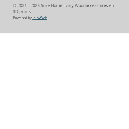
© 2021 - 2026 Suré Home living Woonaccessoires en
3D prints
Powered by
JouwWeb