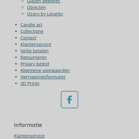
Glazen Beeldjes
Objecten
Ozaro by Loranto
Candle art
Collectione
Contact
Klantenservice
Veilig betalen
Retourneren
Privacy beleid
Algemene voorwaarden
Herroepingsformulier
3D Prints
F
a
c
Informatie
e
b
Klantenservice