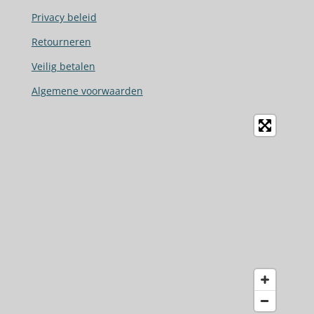
o
Privacy beleid
o
Retourneren
k
Veilig betalen
Algemene voorwaarden