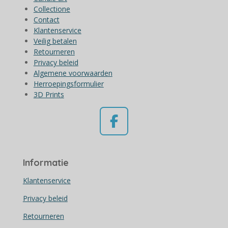
Collectione
Contact
Klantenservice
Veilig betalen
Retourneren
Privacy beleid
Algemene voorwaarden
Herroepingsformulier
3D Prints
F
a
c
Informatie
e
b
Klantenservice
o
Privacy beleid
o
Retourneren
k