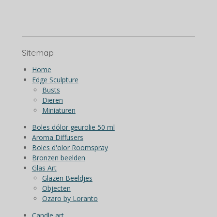
Sitemap
Home
Edge Sculpture
Busts
Dieren
Miniaturen
Boles dólor geurolie 50 ml
Aroma Diffusers
Boles d'olor Roomspray
Bronzen beelden
Glas Art
Glazen Beeldjes
Objecten
Ozaro by Loranto
Candle art