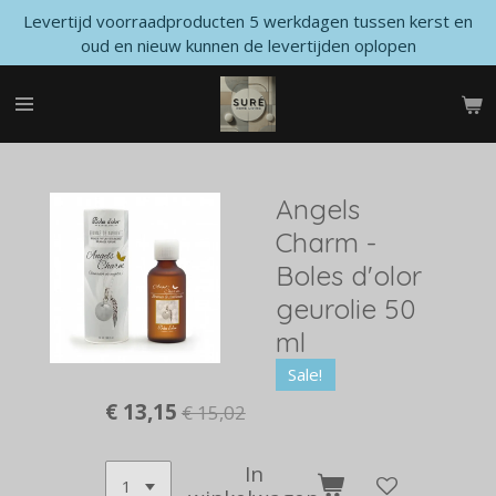
Levertijd voorraadproducten 5 werkdagen tussen kerst en
Ga
oud en nieuw kunnen de levertijden oplopen
direct
naar
de
hoofdinhoud
Angels
Charm -
Boles d'olor
geurolie 50
ml
Sale!
€ 13,15
€ 15,02
In