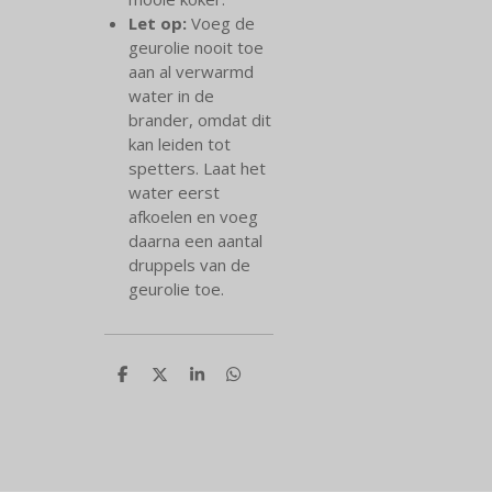
Let op:
Voeg de
geurolie nooit toe
aan al verwarmd
water in de
brander, omdat dit
kan leiden tot
spetters. Laat het
water eerst
afkoelen en voeg
daarna een aantal
druppels van de
geurolie toe.
D
D
S
D
e
e
h
e
l
e
a
l
e
l
r
e
n
e
n