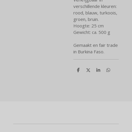
verschillende kleuren:
rood, blauw, turkoois,
groen, bruin.
Hoogte: 25 cm
Gewicht: ca. 500 g
Gemaakt en fair trade
in Burkina Faso.
D
D
S
D
e
e
h
e
l
e
a
l
e
l
r
e
n
e
n