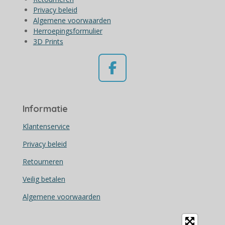
Privacy beleid
Algemene voorwaarden
Herroepingsformulier
3D Prints
F
a
c
Informatie
e
b
Klantenservice
o
Privacy beleid
o
Retourneren
k
Veilig betalen
Algemene voorwaarden