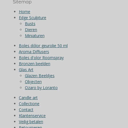
Sitemap
Home
Edge Sculpture
Busts
Dieren
Miniaturen
Boles dólor geurolie 50 ml
Aroma Diffusers
Boles d'olor Roomspray
Bronzen beelden
Glas Art
Glazen Beeldjes
Objecten
Ozaro by Loranto
Candle art
Collectione
Contact
Klantenservice
Veilig betalen
Retourneren