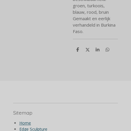
groen, turkoois,
blauw, rood, bruin
Gemaakt en eerlijk
verhandeld in Burkina
Faso.
D
D
S
D
e
e
h
e
l
e
a
l
e
l
r
e
n
e
n
Sitemap
Home
Edge Sculpture