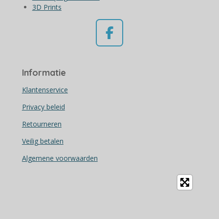
3D Prints
F
a
c
Informatie
e
b
Klantenservice
o
Privacy beleid
o
Retourneren
k
Veilig betalen
Algemene voorwaarden