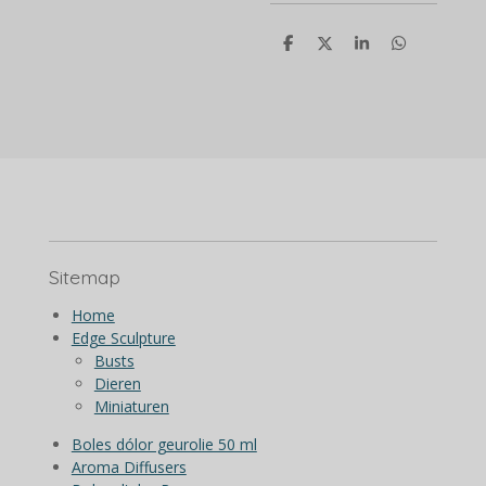
D
D
S
D
e
e
h
e
l
e
a
l
e
l
r
e
n
e
n
Sitemap
Home
Edge Sculpture
Busts
Dieren
Miniaturen
Boles dólor geurolie 50 ml
Aroma Diffusers