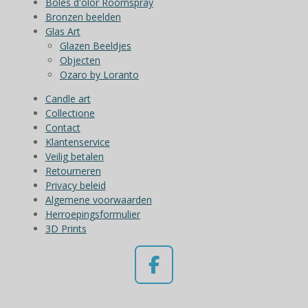
Boles d'olor Roomspray
Bronzen beelden
Glas Art
Glazen Beeldjes
Objecten
Ozaro by Loranto
Candle art
Collectione
Contact
Klantenservice
Veilig betalen
Retourneren
Privacy beleid
Algemene voorwaarden
Herroepingsformulier
3D Prints
F
a