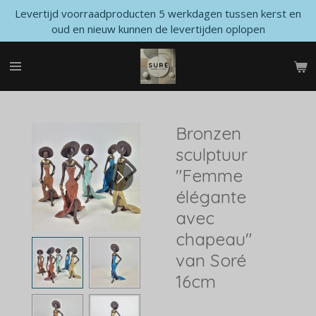
Levertijd voorraadproducten 5 werkdagen tussen kerst en
Ga
oud en nieuw kunnen de levertijden oplopen
direct
naar
de
hoofdinhoud
Bronzen
sculptuur
"Femme
élégante
avec
chapeau"
van Soré
16cm