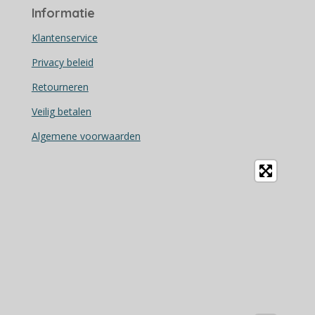
c
Informatie
e
b
Klantenservice
o
Privacy beleid
o
Retourneren
k
Veilig betalen
Algemene voorwaarden